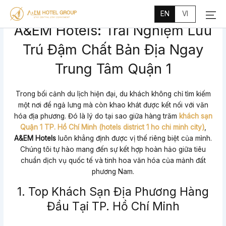
Main
Skip
Menu
EN
VI
to
A&EM Hotels: Trải Nghiệm Lưu
content
Trú Đậm Chất Bản Địa Ngay
Trung Tâm Quận 1
Trong bối cảnh du lịch hiện đại, du khách không chỉ tìm kiếm
một nơi để ngả lưng mà còn khao khát được kết nối với văn
hóa địa phương. Đó là lý do tại sao giữa hàng trăm
khách sạn
Quận 1 TP. Hồ Chí Minh (hotels district 1 ho chi minh city)
,
A&EM Hotels
luôn khẳng định được vị thế riêng biệt của mình.
Chúng tôi tự hào mang đến sự kết hợp hoàn hảo giữa tiêu
chuẩn dịch vụ quốc tế và tinh hoa văn hóa của mảnh đất
phương Nam.
1. Top Khách Sạn Địa Phương Hàng
Đầu Tại TP. Hồ Chí Minh