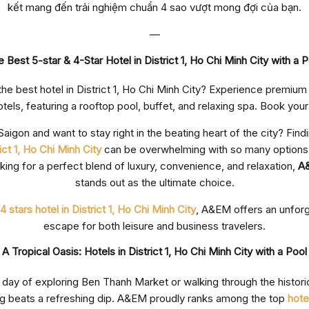
kết mang đến trải nghiệm chuẩn 4 sao vượt mong đợi của bạn.
—
 Best 5-star & 4-Star Hotel in District 1, Ho Chi Minh City with a
the best hotel in District 1, Ho Chi Minh City? Experience premium 
els, featuring a rooftop pool, buffet, and relaxing spa. Book your
aigon and want to stay right in the beating heart of the city? Find
rict 1, Ho Chi Minh City
can be overwhelming with so many options.
king for a perfect blend of luxury, convenience, and relaxation,
A
stands out as the ultimate choice.
4 stars hotel in District 1, Ho Chi Minh City
, A&EM offers an unforg
escape for both leisure and business travelers.
A Tropical Oasis: Hotels in District 1, Ho Chi Minh City with a Pool
g day of exploring Ben Thanh Market or walking through the histor
ing beats a refreshing dip. A&EM proudly ranks among the top
hotel