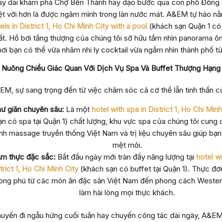
y dài khám phá Chợ Bến Thành hay dạo bước qua con phố Đồng K
ệt vời hơn là được ngâm mình trong làn nước mát. A&EM tự hào n
els in District 1, Ho Chi Minh City with a pool
(khách sạn Quận 1 có
ất. Hồ bơi tầng thượng của chúng tôi sở hữu tầm nhìn panorama ô
nơi bạn có thể vừa nhâm nhi ly cocktail vừa ngắm nhìn thành phố từ
Nuông Chiều Giác Quan Với Dịch Vụ Spa Và Buffet Thượng Hạng
EM, sự sang trọng đến từ việc chăm sóc cả cơ thể lẫn tinh thần c
ư giãn chuyên sâu:
Là một
hotel with spa in District 1, Ho Chi Minh
ạn có spa tại Quận 1) chất lượng, khu vực spa của chúng tôi cung 
ình massage truyền thống Việt Nam và trị liệu chuyên sâu giúp bạn
mệt mỏi.
m thực đặc sắc:
Bắt đầu ngày mới tràn đầy năng lượng tại
hotel wi
trict 1, Ho Chi Minh City
(khách sạn có buffet tại Quận 1). Thực đơ
ong phú từ các món ăn đặc sản Việt Nam đến phong cách Western
làm hài lòng mọi thực khách.
huyến đi ngẫu hứng cuối tuần hay chuyến công tác dài ngày, A&E