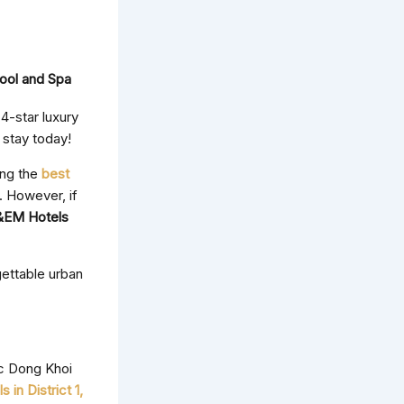
 Pool and Spa
4-star luxury
 stay today!
ing the
best
 However, if
&EM Hotels
ettable urban
ic Dong Khoi
s in District 1,