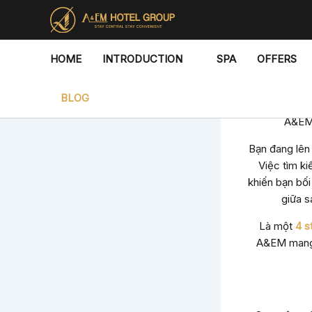
Skip
to
content
HOME
INTRODUCTION
SPA
OFFERS
Khám Phá
BLOG
Bạn đang tìm
A&EM 
Bạn đang lên 
Việc tìm k
khiến bạn bối
giữa s
Là một
4 s
A&EM mang đ