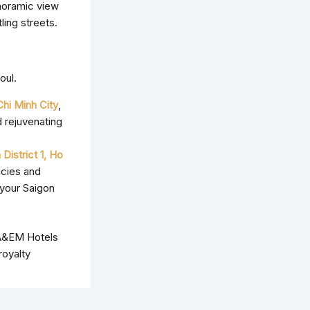
noramic view
ling streets.
oul.
 Chi Minh City
,
 rejuvenating
 District 1, Ho
acies and
 your Saigon
 A&EM Hotels
royalty