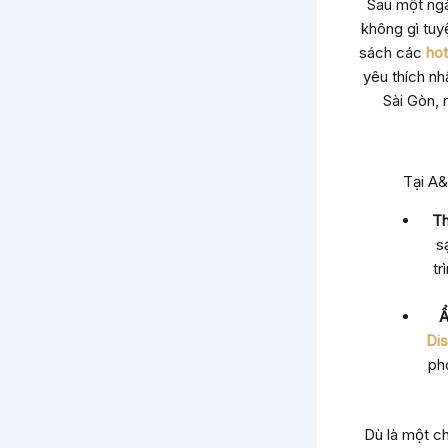
Sau một ngà
không gì tuy
sách các
hot
yêu thích nh
Sài Gòn, 
Tại A&
Th
s
tr
Ẩ
Dis
ph
Dù là một c