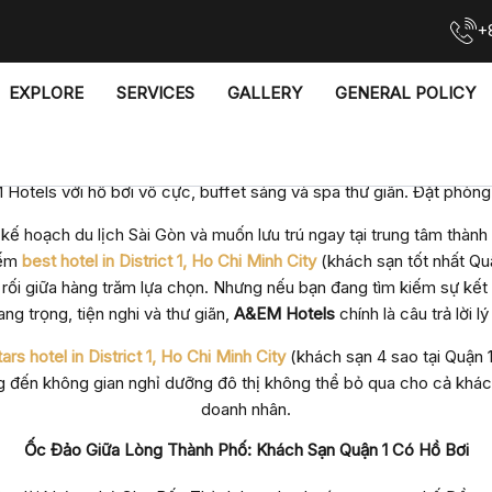
+
EXPLORE
SERVICES
GALLERY
GENERAL POLICY
 Khách Sạn 4 Sao & 5 Sao Đẳng Cấp Tại Quận 1, TP.HCM Có Hồ 
 khách sạn tốt nhất Quận 1, TP.HCM? Hãy trải nghiệm dịch vụ 4 sa
Hotels với hồ bơi vô cực, buffet sáng và spa thư giãn. Đặt phòng
kế hoạch du lịch Sài Gòn và muốn lưu trú ngay tại trung tâm thàn
iếm
best hotel in District 1, Ho Chi Minh City
(khách sạn tốt nhất Qu
 rối giữa hàng trăm lựa chọn. Nhưng nếu bạn đang tìm kiếm sự kế
ang trọng, tiện nghi và thư giãn,
A&EM Hotels
chính là câu trả lời l
tars hotel in District 1, Ho Chi Minh City
(khách sạn 4 sao tại Quận 1
ến không gian nghỉ dưỡng đô thị không thể bỏ qua cho cả khách
doanh nhân.
Ốc Đảo Giữa Lòng Thành Phố: Khách Sạn Quận 1 Có Hồ Bơi