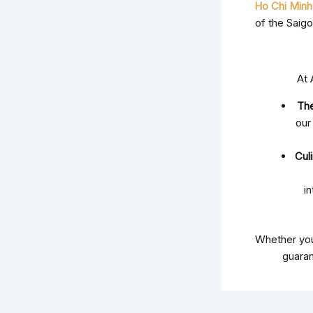
Ho Chi Minh 
of the Saigo
At 
The
our
Cul
in
Whether you
guaran