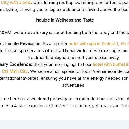
City with a pool
. Our stunning rooftop swimming pool offers a pa
n skyline, allowing you to sip a cocktail and unwind above the bust
Indulge in Wellness and Taste
A&EM, we believe luxury is about feeding both the body and the s
 Ultimate Relaxation:
As a top-tier
hotel with spa in District 1, Ho
 in-house spa services offer traditional Vietnamese massages and
treatments designed to melt your stress away.
inary Excellence:
Start your morning right at our
hotel with buffet in
Chi Minh City
. We serve a rich spread of local Vietnamese delic
ternational favorites, ensuring you have all the energy needed for
adventures.
 are here for a weekend getaway or an extended business trip,
tees a 4-star experience that feels like home, yet treats you like 