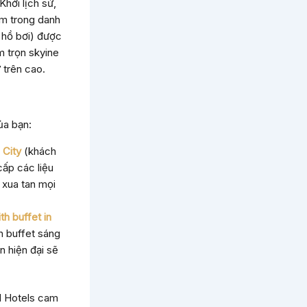
hởi lịch sử,
ằm trong danh
 hồ bơi) được
m trọn skyine
 trên cao.
ủa bạn:
 City
(khách
cấp các liệu
 xua tan mọi
th buffet in
n buffet sáng
 hiện đại sẽ
M Hotels cam