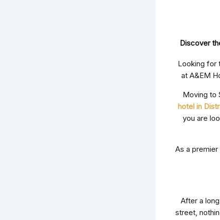
Discover the
Looking for 
at A&EM Hot
Moving to S
hotel in Dist
you are loo
As a premier
After a lon
street, noth