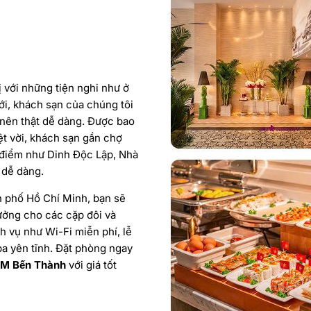
ị với những tiện nghi như ở
ới, khách sạn của chúng tôi
 nên thật dễ dàng. Được bao
t vời, khách sạn gần chợ
 điểm như Dinh Độc Lập, Nhà
 dễ dàng.
h phố Hồ Chí Minh, bạn sẽ
tưởng cho các cặp đôi và
 vụ như Wi-Fi miễn phí, lễ
pa yên tĩnh. Đặt phòng ngay
M Bến Thành
với giá tốt