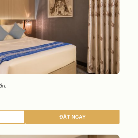
ồn.
ĐẶT NGAY