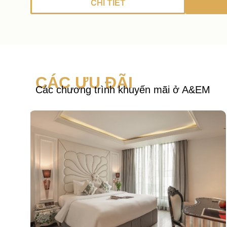
CHI TIẾT
CÁC ƯU ĐÃI
Các chương trình khuyến mãi ở A&EM