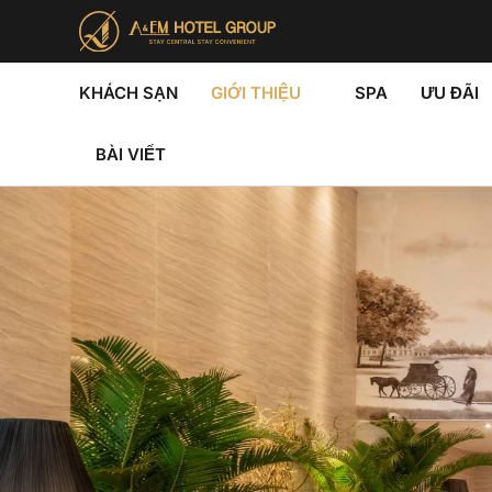
Nhảy
tới
nội
dung
KHÁCH SẠN
GIỚI THIỆU
SPA
ƯU ĐÃI
BÀI VIẾT