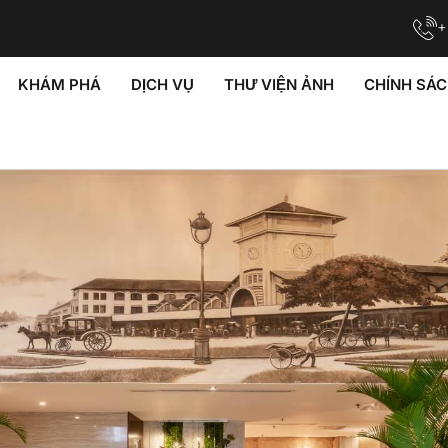
+
KHÁM PHÁ
DỊCH VỤ
THƯ VIỆN ẢNH
CHÍNH SÁ