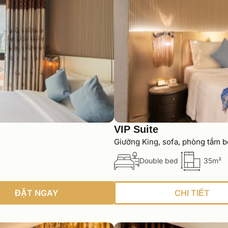
VIP Suite
Giường King, sofa, phòng tắm b
Double bed
35m²
ĐẶT NGAY
CHI TIẾT