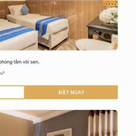
phòng tắm vòi sen.
m²
ĐẶT NGAY