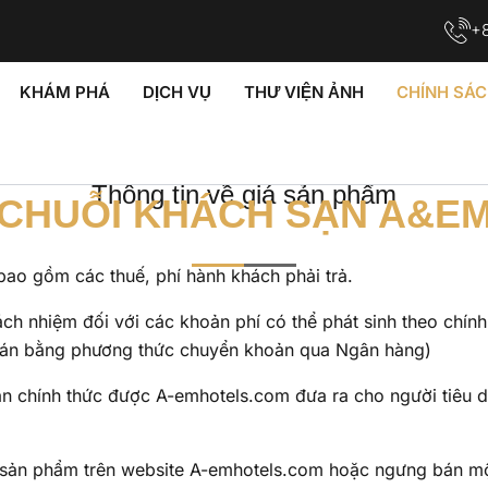
+8
KHÁM PHÁ
DỊCH VỤ
THƯ VIỆN ẢNH
CHÍNH SÁ
Thông tin về giá sản phẩm
CHUỖI KHÁCH SẠN A&E
bao gồm các thuế, phí hành khách phải trả.
ch nhiệm đối với các khoản phí có thể phát sinh theo chín
oán bằng phương thức chuyển khoản qua Ngân hàng)
 bán chính thức được A-emhotels.com đưa ra cho người tiêu 
 sản phẩm trên website A-emhotels.com hoặc ngưng bán mộ