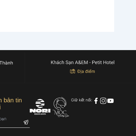
 bản tin
Giữ kết nối:
i